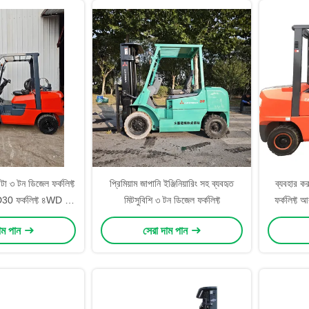
োটা ৩ টন ডিজেল ফর্কলিফ্ট
প্রিমিয়াম জাপানি ইঞ্জিনিয়ারিং সহ ব্যবহৃত
ব্যবহার ক
30 ফর্কলিফ্ট ৪WD ৩মি
মিটসুবিশি ৩ টন ডিজেল ফর্কলিফ্ট
ফর্কলিফ্ট আ
সপেক্টেড বিক্রয়ের জন্য
পরিচালনা
াম পান
সেরা দাম পান
টেকস