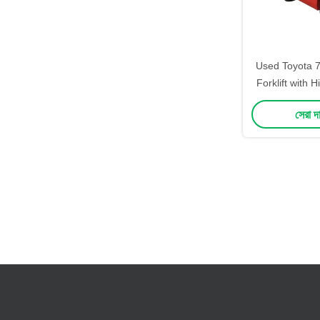
Used Toyota 7
Forklift with
Engine and St
সেরা দ
for Smooth F
Loading