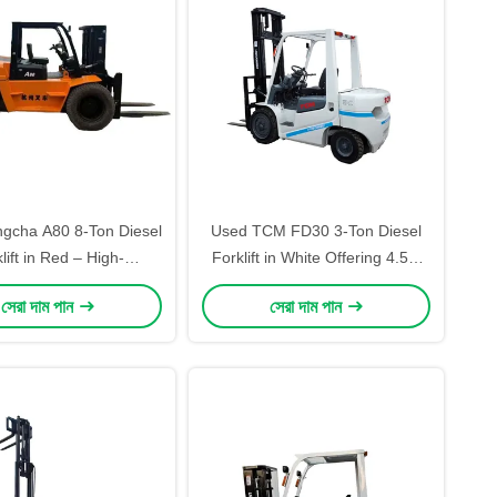
gcha A80 8-Ton Diesel
Used TCM FD30 3-Ton Diesel
lift in Red – High-
Forklift in White Offering 4.5m
nce Cooling System for
Lifting with Center Cylinder in
সেরা দাম পান
সেরা দাম পান
ous Industrial Use in
Automotive and Industrial
eme Temperatures
Facilities