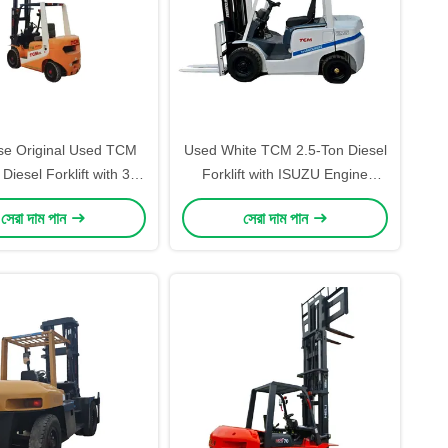
e Original Used TCM
Used White TCM 2.5-Ton Diesel
Diesel Forklift with 3-
Forklift with ISUZU Engine
eavy-Duty Steel Build
Central Cylinder Robust
সেরা দাম পান
সেরা দাম পান
manding Environments
Performance for Warehouse
and Logistics Operations