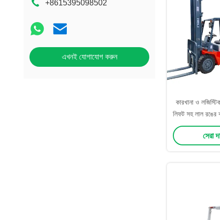
+8615395098502
এখনই যোগাযোগ করুন
কারখানা ও লজিস্টিক 
লিফট সহ লাল রঙের ব
ডিজেল
সেরা দ