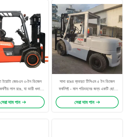
রা টয়োটা জেডএন ৩-টন ডিজেল
সাদা রঙের ব্যবহৃত টিসিএম ৫ টন ডিজেল
কর্ষণীয় লাল রঙে, যা ভারী গুদাম
ফর্কলিফ্ট - মাল পরিবহনের জন্য একটি ছোট
র জন্য উচ্চ-লোড ক্ষমতা এবং
এবং দক্ষ যন্ত্র
সেরা দাম পান
সেরা দাম পান
ই নির্মাণের সমন্বয় ঘটায়