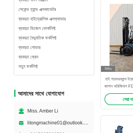
সেকেন্ড হ্যান্ড এক্সকাভেটর
ব্যবহৃত হাইড্রোলিক এক্সক্যাভার
ব্যবহৃত ডিজেল ফোর্কলিফ্ট
ব্যবহৃত বৈদ্যুতিক ফর্কলিফ্ট
ব্যবহৃত লোডার
ব্যবহৃত ক্রেন
নতুন ফর্কলিফ্ট
ভিডিও
হাই পারফরম্যান্স টয়
জাপান অরিজিনাল FD
আমাদের সাথে যোগাযোগ
লিফট টেস্টেড ও ইন্
সেরা দ
Miss. Amber Li
litongmachine01@outlook.com