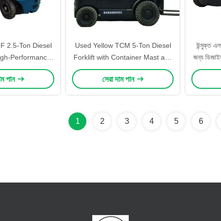
F 2.5-Ton Diesel
Used Yellow TCM 5-Ton Diesel
উন্মুক্ত এ
 High-Performance
Forklift with Container Mast and
জন্য ডিজাইন
urdy Metal Build
Advanced Hydraulic System for
টিসিএ
াম পান
সেরা দাম পান
actory and Port
Efficient Stacking
/Unloading
1
2
3
4
5
6