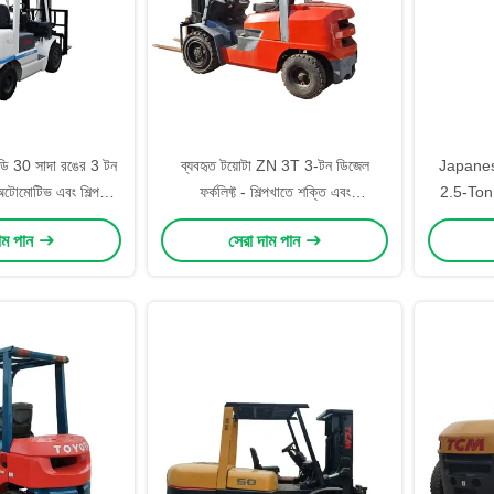
ডি 30 সাদা রঙের 3 টন
ব্যবহৃত টয়োটা ZN 3T 3-টন ডিজেল
Japanes
 অটোমোটিভ এবং শিল্প
ফর্কলিফ্ট - শিল্পখাতে শক্তি এবং
2.5-Ton 
য় সিলিন্ডার সহ 4.5 মিটার
নির্ভরযোগ্যতার জন্য পরীক্ষিত কর্মক্ষম যান
Stage H
াম পান
সেরা দাম পান
্তোলন
for De