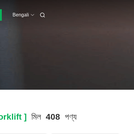
Bengali
klift ]
মিল
408
পণ্য