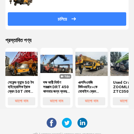
চালিয়ে
প্রস্তাবিত পণ্য
সেকেন্ড হ্যান্ড 50 টন
দক্ষ ভারী নির্মাণ
এক্সসিএমজি
Used Cran
হাইড্রোলিক ট্রাক
সরঞ্জাম DRT 450
কিউওয়াই৫০কে
ZOOMLIO
ক্রেন 50T মোবাইল
কালমার জন্য ব্যবহৃত
মোবাইল ক্রেন
ZTC350H 
ট্রাক ক্রেন SANY
রিচ স্ট্যাকার
অপারেটিং ওজন ৫০
Tons Mobi
STC500
টন ব্যবহৃত
Crane In
ভালো দাম
ভালো দাম
ভালো দাম
ভালো দাম
এক্সসিএমজি ক্রেন
Perfect
Working
Condition