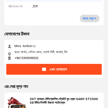
পরিশোধের শর্ত
,টি/টি
আরো দেখুন
যোগাযোগের ঠিকানা
Miss. Amber Li
রংচেং গার্ডেন, ফেইডং জেলা, হেফাই সিটি, আনহুই, চীন
+8615395098502
এখন যোগাযোগ
এর সেরা মূল্য পান
50T ব্যবহৃত টেলিস্কোপিক স্ট্রেইট বুম ক্রেন SANY STC500
58 মিটার লিফটিং উচ্চতা অটোক্রেন