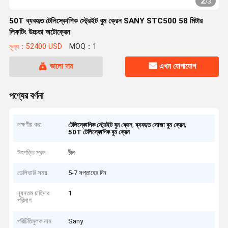
2
/
3
50T ব্যবহৃত টেলিস্কোপিক স্ট্রেইট বুম ক্রেন SANY STC500 58 মিটার
লিফটিং উচ্চতা অটোক্রেন
মূল্য：52400 USD
MOQ：1
ভালো দাম
এখন যোগাযোগ
পণ্যের বর্ণনা
লক্ষণীয় করা
,
,
টেলিস্কোপিক স্ট্রেইট বুম ক্রেন
ব্যবহৃত সোজা বুম ক্রেন
50T টেলিস্কোপিক বুম ক্রেন
উৎপত্তি স্থল
চীন
ডেলিভারি সময়
5-7 সপ্তাহের দিন
ন্যূনতম চাহিদার
1
পরিমাণ
পরিচিতিমুলক নাম
Sany