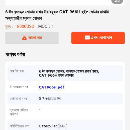
2
/
3
6 টন ব্যবহৃত লোডার রাবার টায়ারযুক্ত CAT 966H হুইল লোডার মাঝারি
অভ্যন্তরীণ জ্বলন লোডার
মূল্য：18000USD
MOQ：1
ভালো দাম
এখন যোগাযোগ
পণ্যের বর্ণনা
লক্ষণীয় করা
,
,
6 টন ব্যবহৃত লোডার
ব্যবহৃত লোডার রাবার টায়ার
CAT 966H হুইল লোডার
Document
CAT966H.pdf
ডেলিভারি সময়
5-7 সপ্তাহের দিন
ন্যূনতম চাহিদার
1
পরিমাণ
পরিচিতিমুলক নাম
Caterpillar (CAT)