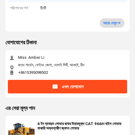
পরিশোধের শর্ত
টি/টি
আরো দেখুন
যোগাযোগের ঠিকানা
Miss. Amber Li
রংচেং গার্ডেন, ফেইডং জেলা, হেফাই সিটি, আনহুই, চীন
+8615395098502
এখন যোগাযোগ
এর সেরা মূল্য পান
6 টন ব্যবহৃত লোডার রাবার টায়ারযুক্ত CAT 966H হুইল লোডার
মাঝারি অভ্যন্তরীণ জ্বলন লোডার