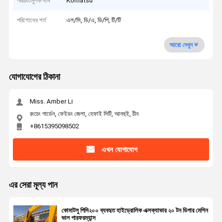
পরিচিতিমুলক নাম
Komatsu
পরিশোধের শর্ত
এল/সি, ডি/এ, ডি/পি, টি/টি
আরো দেখুন
যোগাযোগের ঠিকানা
Miss. Amber Li
রংচেং গার্ডেন, ফেইডং জেলা, হেফাই সিটি, আনহুই, চীন
+8615395098502
এখন যোগাযোগ
এর সেরা মূল্য পান
কোমাটসু পিসি২০০ ব্যবহৃত হাইড্রোলিক এক্সক্যাভার ২০ টন ডিগার মেশিন
ভাল পারফরম্যান্স