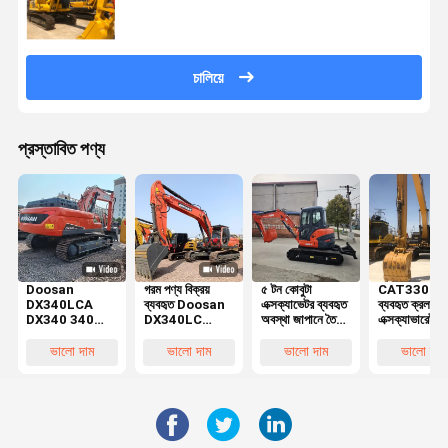
চালিয়ে
প্রস্তাবিত পণ্য
Doosan
গরম পণ্য বিক্রয়
৫ টন কোবুটা
CAT330 30 
DX340LCA
ব্যবহৃত Doosan
এক্সক্যাভেটর ব্যবহৃত
ব্যবহৃত ক্রলার
DX340 340
DX340LC
অবস্থা জাপানে তৈরি
এক্সক্যাভারেটর
কোরিয়ান মেড
Excavator 34
ক্ষুদ্র ক্ষমতার ক্রলার
অনুমোদিত ভারী
এক্সক্যাভেটর /
টন সেকেন্ড হ্যান্ড
এক্সক্যাভেটর
দ্বিতীয় হাত খনন
ভালো দাম
ভালো দাম
ভালো দাম
ভালো দাম
Doosan 34 T
ক্রলার Digger
34ton 34 Ton
Doosan 340
সেকেন্ড হ্যান্ড ক্রলার
শীর্ষ মানের সঙ্গে
এক্সক্যাভেটর বিক্রয়ের
জন্য