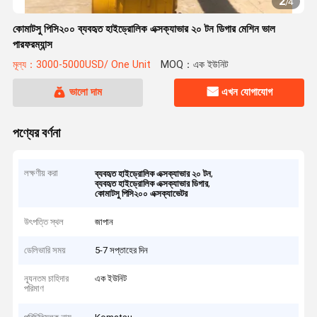
2
/
4
কোমাটসু পিসি২০০ ব্যবহৃত হাইড্রোলিক এক্সক্যাভার ২০ টন ডিগার মেশিন ভাল
পারফরম্যান্স
মূল্য：3000-5000USD/ One Unit
MOQ：এক ইউনিট
ভালো দাম
এখন যোগাযোগ
পণ্যের বর্ণনা
লক্ষণীয় করা
,
ব্যবহৃত হাইড্রোলিক এক্সক্যাভার ২০ টন
,
ব্যবহৃত হাইড্রোলিক এক্সক্যাভার ডিগার
কোমাটসু পিসি২০০ এক্সক্যাভেটর
উৎপত্তি স্থল
জাপান
ডেলিভারি সময়
5-7 সপ্তাহের দিন
ন্যূনতম চাহিদার
এক ইউনিট
পরিমাণ