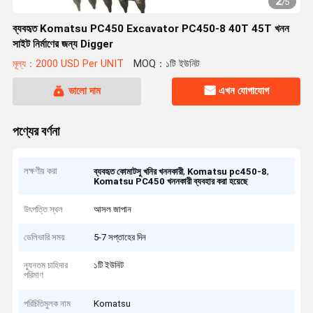
2
/
5
ব্যবহৃত Komatsu PC450 Excavator PC450-8 40T 45T খনন
সাইট নির্মাণের জন্য Digger
মূল্য：2000 USD Per UNIT
MOQ：১টি ইউনিট
ভালো দাম
এখন যোগাযোগ
পণ্যের বর্ণনা
লক্ষণীয় করা
,
,
ব্যবহৃত কোমাটসু খনির খননকারী
Komatsu pc450-8
Komatsu PC450 খননকারী ব্যবহার করা হয়েছে
উৎপত্তি স্থল
আসল জাপান
ডেলিভারি সময়
5-7 সপ্তাহের দিন
ন্যূনতম চাহিদার
১টি ইউনিট
পরিমাণ
পরিচিতিমুলক নাম
Komatsu