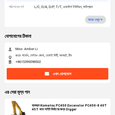
পরিশোধের শর্ত
L/C, D/A, D/P, T/T, ওয়েস্টার্ন ইউনিয়ন, মানিগ্রাম
আরো দেখুন
যোগাযোগের ঠিকানা
Miss. Amber Li
রংচেং গার্ডেন, ফেইডং জেলা, হেফাই সিটি, আনহুই, চীন
+8615395098502
এখন যোগাযোগ
এর সেরা মূল্য পান
ব্যবহৃত Komatsu PC450 Excavator PC450-8 40T
45T খনন সাইট নির্মাণের জন্য Digger