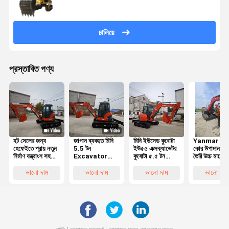
চালিয়ে
প্রস্তাবিত পণ্য
হট সেলের জন্য
জাপান ব্যবহৃত মিনি
মিনি ইউসেড কুবোটা
Yanmar ইঞ্জি
হেফেইতে প্রায় নতুন
5.5 টন
ইউ৫৫ এক্সক্যাভেটর
কোর উপাদান জাপ
নির্মাণ যন্ত্রাংশ সহ
Excavator
কুবোটা ৫.৫ টন
তৈরি উচ্চ মানের
সস্তা দামে ব্যবহৃত
Kubota U55
কুবোটা ইউ৫৫ ইউ৩৫
ব্যবহৃত Yan
U55 এক্সকাভেটর ৫
সেকেন্ড হ্যান্ড ছোট
ইউ১৭ এক্সক্যাভেটর
VIO80 মিনি
ভালো দাম
ভালো দাম
ভালো দাম
ভালো দাম
টন ছোট ডিগার
Digger
খননকারী 8 টন
Kubota U40
অপারেটিং ওজন
U55 U35 ছোট
Bagger সঙ্গে কৃষি
জন্য EPA