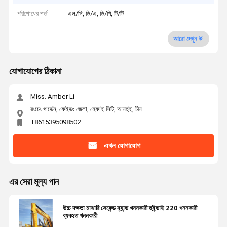
পরিশোধের শর্ত
এল/সি, ডি/এ, ডি/পি, টি/টি
আরো দেখুন
যোগাযোগের ঠিকানা
Miss. Amber Li
রংচেং গার্ডেন, ফেইডং জেলা, হেফাই সিটি, আনহুই, চীন
+8615395098502
এখন যোগাযোগ
এর সেরা মূল্য পান
উচ্চ দক্ষতা মাঝারি সেকেন্ড হ্যান্ড খননকারী হুইন্ডাই 220 খননকারী
ব্যবহৃত খননকারী