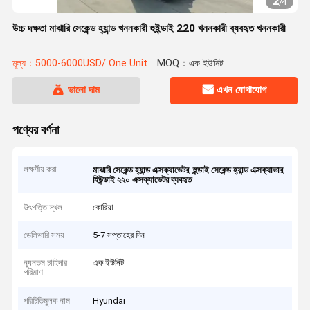
2
/
4
উচ্চ দক্ষতা মাঝারি সেকেন্ড হ্যান্ড খননকারী হুইন্ডাই 220 খননকারী ব্যবহৃত খননকারী
মূল্য：5000-6000USD/ One Unit
MOQ：এক ইউনিট
ভালো দাম
এখন যোগাযোগ
পণ্যের বর্ণনা
লক্ষণীয় করা
,
,
মাঝারি সেকেন্ড হ্যান্ড এক্সক্যাভেটর
হুন্ডাই সেকেন্ড হ্যান্ড এক্সক্যাভার
হিউন্ডাই ২২০ এক্সক্যাভেটর ব্যবহৃত
উৎপত্তি স্থল
কোরিয়া
ডেলিভারি সময়
5-7 সপ্তাহের দিন
ন্যূনতম চাহিদার
এক ইউনিট
পরিমাণ
পরিচিতিমুলক নাম
Hyundai