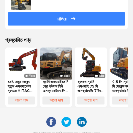
চালিয়ে
প্রস্তাবিত পণ্য
৯৯% নতুন সেকেন্ড
স্যানি এসওয়াই৬০সি
ব্যবহৃত স্যানি
9.5 টন স্যানি 
হ্যান্ড এক্সক্যাভেটর
প্রো ইউসড মিনি
এসওয়াই 75 সি
সি সেকেন্ড হ্যান্ড
ব্যবহৃত HITACHI
এক্সক্যাভেটর ৬ টন
এক্সক্যাভেটর 7 টন
এক্সক্যাভার ইয়া
ZX120
স্যানি সায়৭৫ সায়৯৫
ব্র্যান্ড নিউ স্টাইল
ইঞ্জিন ব্যবহৃত ক্
এক্সক্যাভেটর ইপিএ
ইউসড এক্সক্যাভেটর
এসওয়াই 75
এক্সক্যাভার
ভালো দাম
ভালো দাম
ভালো দাম
ভালো দাম
সিই অনুমোদিত
সিপিআরও ডিজেল
ইঞ্জিন এক্সক্যাভেটর