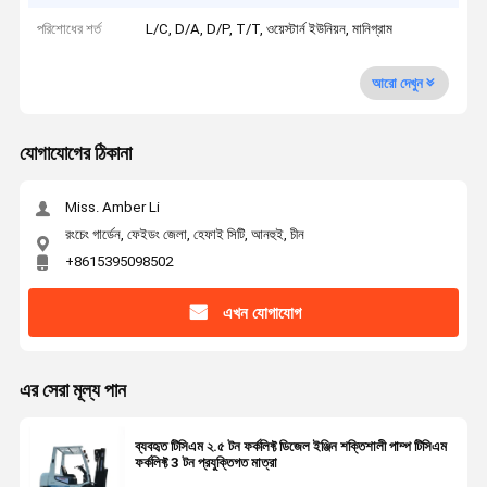
পরিশোধের শর্ত
L/C, D/A, D/P, T/T, ওয়েস্টার্ন ইউনিয়ন, মানিগ্রাম
আরো দেখুন
যোগাযোগের ঠিকানা
Miss. Amber Li
রংচেং গার্ডেন, ফেইডং জেলা, হেফাই সিটি, আনহুই, চীন
+8615395098502
এখন যোগাযোগ
এর সেরা মূল্য পান
ব্যবহৃত টিসিএম ২.৫ টন ফর্কলিফ্ট ডিজেল ইঞ্জিন শক্তিশালী পাম্প টিসিএম
ফর্কলিফ্ট 3 টন প্রযুক্তিগত মাত্রা