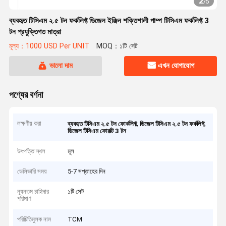
2
/
5
ব্যবহৃত টিসিএম ২.৫ টন ফর্কলিফ্ট ডিজেল ইঞ্জিন শক্তিশালী পাম্প টিসিএম ফর্কলিফ্ট 3
টন প্রযুক্তিগত মাত্রা
মূল্য：1000 USD Per UNIT
MOQ：১টি সেট
ভালো দাম
এখন যোগাযোগ
পণ্যের বর্ণনা
লক্ষণীয় করা
,
,
ব্যবহৃত টিসিএম ২.৫ টন ফোর্কলিফ্ট
ডিজেল টিসিএম ২.৫ টন ফর্কলিফ্ট
ডিজেল টিসিএম ফোর্কল্ট 3 টন
উৎপত্তি স্থল
মূল
ডেলিভারি সময়
5-7 সপ্তাহের দিন
ন্যূনতম চাহিদার
১টি সেট
পরিমাণ
পরিচিতিমুলক নাম
TCM