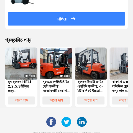
চালিয়ে
প্রস্তাবিত পণ্য
মূল ব্যবহৃত HELI
ব্যবহৃত ফর্কলিফ্ট 5 টন
ব্যবহৃত টয়োটা ৩-টন
কারখানা এবং
2,2.5,3বিক্রির
হেলি ফর্কলিফ্ট
এলপিজি ফর্কলিফ্ট, ৩-
লজিস্টিক সেন্টারগ
জন্য
সরবরাহকারী সেরা দাম
মিটার লিফট উচ্চতা
জন্য লাল রঙের
প্রতিযোগিতামূলক
মূল সেকেন্ড হ্যান্ড
এবং মসৃণ
ব্যবহৃত হেলি ৩
দামের সাথে চমৎকার
হেলি 50 5 টন
হাইড্রোলিক সিস্টেম
ডিজেল ফর্কলিফ্ট 
ভালো দাম
ভালো দাম
ভালো দাম
ভালো দাম
কাজের অবস্থার সাথে
ডিজেল ফর্কলিফ্ট ভাল
সহ
মিটার লিফট সহ
5 টন ডিজেল
পারফরম্যান্স সহ
ফোর্কলিফ্ট