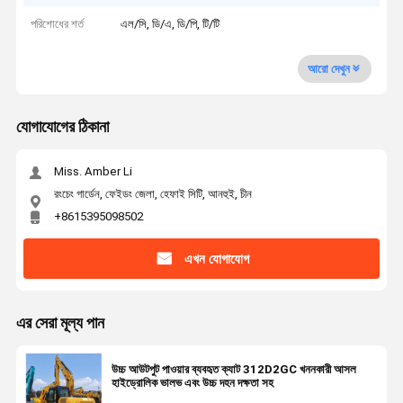
পরিশোধের শর্ত
এল/সি, ডি/এ, ডি/পি, টি/টি
আরো দেখুন
যোগাযোগের ঠিকানা
Miss. Amber Li
রংচেং গার্ডেন, ফেইডং জেলা, হেফাই সিটি, আনহুই, চীন
+8615395098502
এখন যোগাযোগ
এর সেরা মূল্য পান
উচ্চ আউটপুট পাওয়ার ব্যবহৃত ক্যাট 312D2GC খননকারী আসল
হাইড্রোলিক ভালভ এবং উচ্চ দহন দক্ষতা সহ