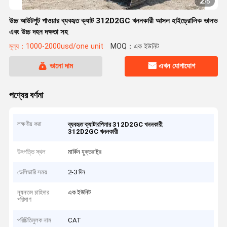
2
/
5
উচ্চ আউটপুট পাওয়ার ব্যবহৃত ক্যাট 312D2GC খননকারী আসল হাইড্রোলিক ভালভ
এবং উচ্চ দহন দক্ষতা সহ
মূল্য：1000-2000usd/one unit
MOQ：এক ইউনিট
ভালো দাম
এখন যোগাযোগ
পণ্যের বর্ণনা
লক্ষণীয় করা
,
ব্যবহৃত ক্যাটারপিলার 312D2GC খননকারী
312D2GC খননকারী
উৎপত্তি স্থল
মার্কিন যুক্তরাষ্ট্র
ডেলিভারি সময়
2-3 দিন
ন্যূনতম চাহিদার
এক ইউনিট
পরিমাণ
পরিচিতিমুলক নাম
CAT