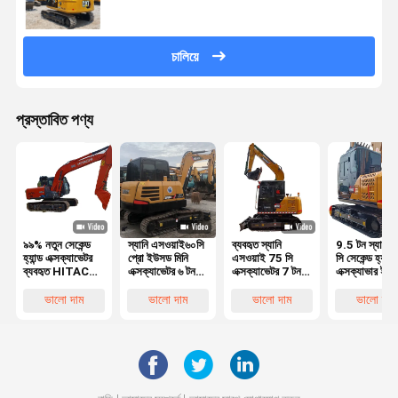
চালিয়ে
প্রস্তাবিত পণ্য
৯৯% নতুন সেকেন্ড
স্যানি এসওয়াই৬০সি
ব্যবহৃত স্যানি
9.5 টন স্যানি 
হ্যান্ড এক্সক্যাভেটর
প্রো ইউসড মিনি
এসওয়াই 75 সি
সি সেকেন্ড হ্যান্ড
ব্যবহৃত HITACHI
এক্সক্যাভেটর ৬ টন
এক্সক্যাভেটর 7 টন
এক্সক্যাভার ইয়া
ZX120
স্যানি সায়৭৫ সায়৯৫
ব্র্যান্ড নিউ স্টাইল
ইঞ্জিন ব্যবহৃত ক্
এক্সক্যাভেটর ইপিএ
ইউসড এক্সক্যাভেটর
এসওয়াই 75
এক্সক্যাভার
ভালো দাম
ভালো দাম
ভালো দাম
ভালো দাম
সিই অনুমোদিত
সিপিআরও ডিজেল
ইঞ্জিন এক্সক্যাভেটর