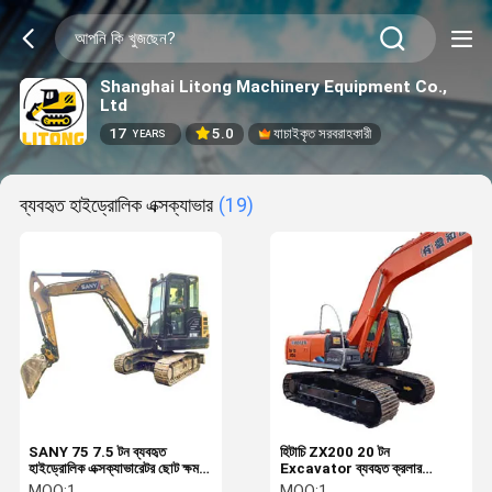
Shanghai Litong Machinery Equipment Co.,
Ltd
17
5.0
যাচাইকৃত সরবরাহকারী
YEARS
ব্যবহৃত হাইড্রোলিক এক্সক্যাভার
(19)
SANY 75 7.5 টন ব্যবহৃত
হিটাচি ZX200 20 টন
হাইড্রোলিক এক্সক্যাভারেটর ছোট ক্ষমতা
Excavator ব্যবহৃত ক্রলার
ক্রলার এক্সক্যাভারেটর ব্যবহৃত
Excavator ছোট ক্ষমতা জাপানে
MOQ:
1
MOQ:
1