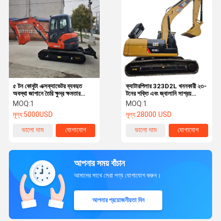
৫ টন কোবুটা এক্সক্যাভেটর ব্যবহৃত
ক্যাটারপিলার 323D2L খননকারী ২৩-
অবস্থা জাপানে তৈরি ক্ষুদ্র ক্ষমতার
টনের শক্তি এবং জ্বালানি সাশ্রয়
ক্রলার এক্সক্যাভেটর
একত্রিত করে মাঝারি আকারের খনন
MOQ:
1
MOQ:
1
প্রকল্পের জন্য খরচ-সাশ্রয়ী সমাধান দেয়
মূল্য:
5000USD
মূল্য:
28000 USD
ভালো দাম
যোগাযোগ
ভালো দাম
যোগাযোগ
আপনার সময় বাঁচান
আমাদের সাথে সেরা পণ্য যোগাযোগ করুন।
আপনার প্রয়োজনীয়তা দিন