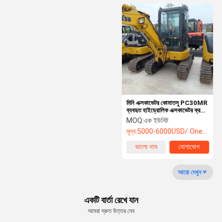
মিনি এক্সকাভেটর কোমাতসু PC30MR
ব্যবহৃত হাইড্রোলিক এক্সকাভেটর ক্রলার
ব্যবহৃত ডিগার কোমাতসু PC30MR
MOQ:
এক ইউনিট
বিক্রির জন্য
মূল্য:
5000-6000USD/ One Unit
ভালো দাম
যোগাযোগ
আরো দেখুন
একটি বার্তা রেখে যান
আমরা দ্রুত উত্তর দেব