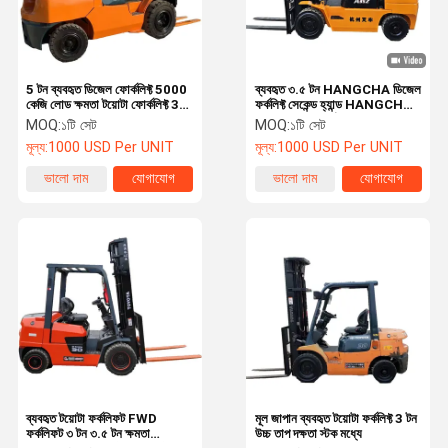
5 টন ব্যবহৃত ডিজেল ফোর্কলিফ্ট 5000
ব্যবহৃত ৩.৫ টন HANGCHA ডিজেল
কেজি লোড ক্ষমতা টয়োটা ফোর্কলিফ্ট 3.5
ফর্কলিফ্ট সেকেন্ড হ্যান্ড HANGCHA
টন
A35 A35Z ফর্কলিফ্ট
MOQ:
১টি সেট
MOQ:
১টি সেট
মূল্য:
1000 USD Per UNIT
মূল্য:
1000 USD Per UNIT
ভালো দাম
যোগাযোগ
ভালো দাম
যোগাযোগ
বাড়ি
পণ্য
ভিডিও
আমাদের সম্পর্কে
ব্যবহৃত টয়োটা ফর্কলিফট FWD
মূল জাপান ব্যবহৃত টয়োটা ফর্কলিফ্ট 3 টন
ফর্কলিফট ৩ টন ৩.৫ টন ক্ষমতা
উচ্চ তাপ দক্ষতা স্টক মধ্যে