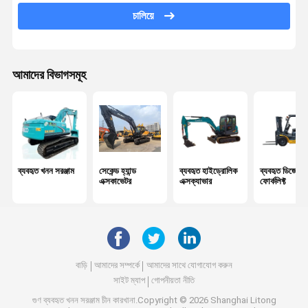
চালিয়ে
আমাদের বিভাগসমূহ
ব্যবহৃত খনন সরঞ্জাম
সেকেন্ড হ্যান্ড
ব্যবহৃত হাইড্রোলিক
ব্যবহৃত ডিজেল
এক্সকাভেটর
এক্সক্যাভার
ফোর্কলিফ্ট
বাড়ি
আমাদের সম্পর্কে
আমাদের সাথে যোগাযোগ করুন
সাইট ম্যাপ
গোপনীয়তা নীতি
গুণ
ব্যবহৃত খনন সরঞ্জাম
চীন কারখানা.Copyright © 2026 Shanghai Litong