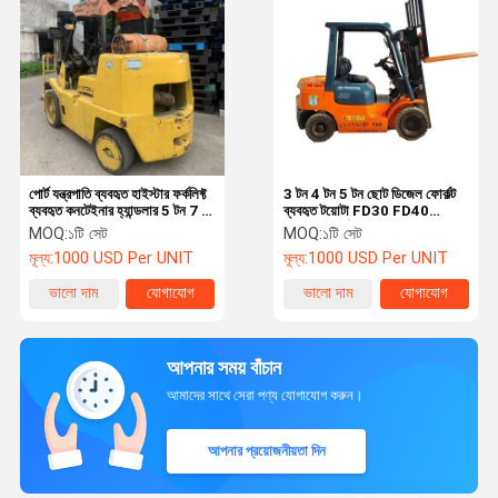
পোর্ট যন্ত্রপাতি ব্যবহৃত হাইস্টার ফর্কলিফ্ট
3 টন 4 টন 5 টন ছোট ডিজেল ফোর্কল্ট
ব্যবহৃত কনটেইনার হ্যান্ডলার 5 টন 7 টন
ব্যবহৃত টয়োটা FD30 FD40
10 টন 15 টন 20 টন
FD50 ফোর্কল্ট
MOQ:
১টি সেট
MOQ:
১টি সেট
মূল্য:
1000 USD Per UNIT
মূল্য:
1000 USD Per UNIT
ভালো দাম
যোগাযোগ
ভালো দাম
যোগাযোগ
আপনার সময় বাঁচান
আমাদের সাথে সেরা পণ্য যোগাযোগ করুন।
আপনার প্রয়োজনীয়তা দিন