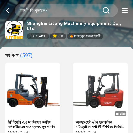
Shanghai Litong Machinery Equipment Co.,
Ltd
17
5.0
যাচাইকৃত সরবরাহকারী
YEARS
সব পণ্য
(597)
মিনি টয়োটা ৩.৫ টন ডিজেল ফর্কলিফ্ট
ব্যবহৃত হেলি ২ টন ইলেকট্রিক
সলিড টায়ারের সাথে ব্যবহৃত মূল জাপান
হাইড্রোলিক ফর্কলিফ্ট সিপিডি২০ লিথিয়াম
ব্যাটারি সহ
MOQ:
১টি সেট
MOQ:
১টি সেট