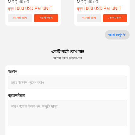
উত্তোলন উচ্চতা ৩ মিটার/৪.৫ মিটার
MOQ:
১টি সেট
MOQ:
১টি সেট
খামার নির্মাণ
মূল্য:
1000 USD Per UNIT
মূল্য:
1000 USD Per UNIT
কারখানা ভ্রমণ
মান নিয়ন্ত্রণ
আমাদের সাথে
খবর
ভালো দাম
যোগাযোগ
ভালো দাম
যোগাযোগ
যোগাযোগ করুন
আরো দেখুন
ব্যবহৃত খনন সরঞ্জাম
একটি বার্তা রেখে যান
সেকেন্ড হ্যান্ড এক্সকাভেটর
আমরা দ্রুত উত্তর দেব
ব্যবহৃত হাইড্রোলিক এক্সক্যাভার
ইমেইল
ব্যবহৃত ডিজেল ফোর্কলিফ্ট
ব্যবহৃত বৈদ্যুতিক ফর্কলিফ্ট
প্রয়োজনীয়তা
ব্যবহৃত লোডার
ব্যবহৃত ক্রেন
নতুন ফর্কলিফ্ট