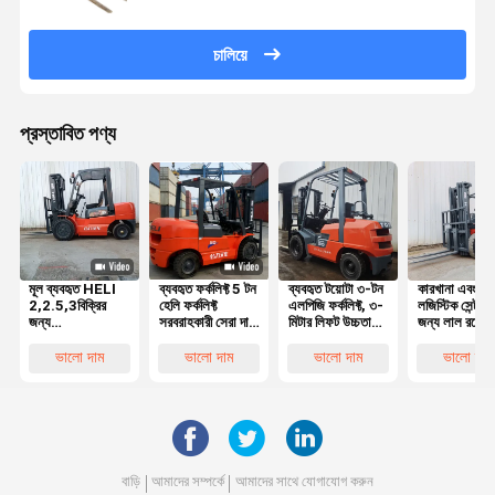
চালিয়ে
প্রস্তাবিত পণ্য
মূল ব্যবহৃত HELI
ব্যবহৃত ফর্কলিফ্ট 5 টন
ব্যবহৃত টয়োটা ৩-টন
কারখানা এবং
2,2.5,3বিক্রির
হেলি ফর্কলিফ্ট
এলপিজি ফর্কলিফ্ট, ৩-
লজিস্টিক সেন্টারগ
জন্য
সরবরাহকারী সেরা দাম
মিটার লিফট উচ্চতা
জন্য লাল রঙের
প্রতিযোগিতামূলক
মূল সেকেন্ড হ্যান্ড
এবং মসৃণ
ব্যবহৃত হেলি ৩
দামের সাথে চমৎকার
হেলি 50 5 টন
হাইড্রোলিক সিস্টেম
ডিজেল ফর্কলিফ্ট 
ভালো দাম
ভালো দাম
ভালো দাম
ভালো দাম
কাজের অবস্থার সাথে
ডিজেল ফর্কলিফ্ট ভাল
সহ
মিটার লিফট সহ
5 টন ডিজেল
পারফরম্যান্স সহ
ফোর্কলিফ্ট
বাড়ি
আমাদের সম্পর্কে
আমাদের সাথে যোগাযোগ করুন