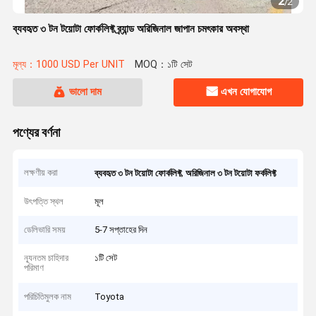
2
/
2
ব্যবহৃত ৩ টন টয়োটা ফোর্কলিফ্ট ব্র্যান্ড অরিজিনাল জাপান চমৎকার অবস্থা
মূল্য：1000 USD Per UNIT
MOQ：১টি সেট
ভালো দাম
এখন যোগাযোগ
পণ্যের বর্ণনা
লক্ষণীয় করা
,
ব্যবহৃত ৩ টন টয়োটা ফোর্কলিফ্ট
অরিজিনাল ৩ টন টয়োটা ফর্কলিফ্ট
উৎপত্তি স্থল
মূল
ডেলিভারি সময়
5-7 সপ্তাহের দিন
ন্যূনতম চাহিদার
১টি সেট
পরিমাণ
পরিচিতিমুলক নাম
Toyota