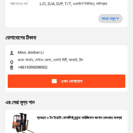
পরিশোধের শর্ত
L/C, D/A, D/P, T/T, ওয়েস্টার্ন ইউনিয়ন, মানিগ্রাম
আরো দেখুন
যোগাযোগের ঠিকানা
Miss. Amber Li
রংচেং গার্ডেন, ফেইডং জেলা, হেফাই সিটি, আনহুই, চীন
+8615395098502
এখন যোগাযোগ
এর সেরা মূল্য পান
ব্যবহৃত ৩ টন টয়োটা ফোর্কলিফ্ট ব্র্যান্ড অরিজিনাল জাপান চমৎকার অবস্থা