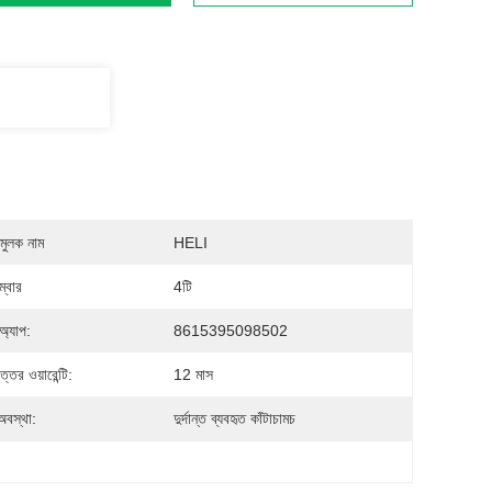
মুলক নাম
HELI
্বার
4টি
অ্যাপ:
8615395098502
ত্তর ওয়ারেন্টি:
12 মাস
অবস্থা:
দুর্দান্ত ব্যবহৃত কাঁটাচামচ