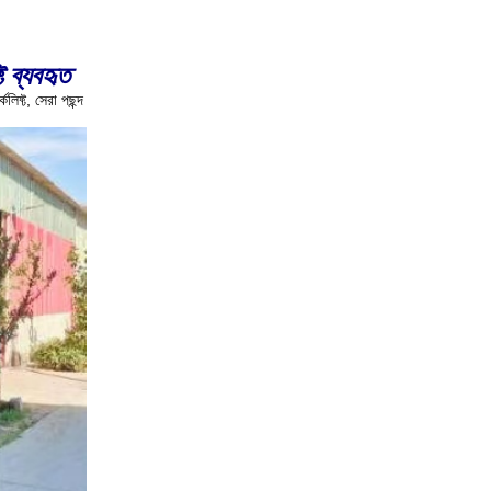
 ব্যবহৃত
কলিফ্ট, সেরা পছন্দ