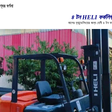
যের বর্ণনা
৪ টন HELI ফর্কলিফ্ট
মালের হ্যান্ডেলিংয়ের জন্য হেলী ৪ টন ফর্