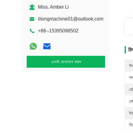
Miss. Amber Li
litongmachine01@outlook.com
+86--15395098502
বি
এখনই যোগাযোগ করুন
উৎ
সাক
হেল
মে
টায
বি