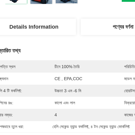
Details Information
পণ্যের বর্ণনা
স্তারিত তথ্য
পত্তি স্থল
চীনে 100% তৈরি
পরিচিতি
্ষ্যদান
CE , EPA,COC
মডেল নম
ি 4 টি ফর্কলিফ্ট:
উচ্চতা 3 এম -6 মি
হোয়াটস
শিনের রঙ:
কালো এবং লাল
বিক্রয়ো
়ার নম্বর:
4
কাজের 
শেষভাবে তুলে ধরা:
হেলি সেকেন্ড হ্যান্ড ফর্কলিফ্ট
, 
৪ টন সেকেন্ড হ্যান্ড ফোর্কলিফ্ট