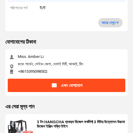
পরিশোধের শর্ত
টি/টি
আরো দেখুন
যোগাযোগের ঠিকানা
Miss. Amber Li
রংচেং গার্ডেন, ফেইডং জেলা, হেফাই সিটি, আনহুই, চীন
+8615395098502
এখন যোগাযোগ
এর সেরা মূল্য পান
3 টন HANGCHA ব্যবহৃত ডিজেল ফর্কলিফ্ট 3 মিটার উত্তোলন উচ্চতা
ডিজেল ইঞ্জিন শক্তি টাইপ