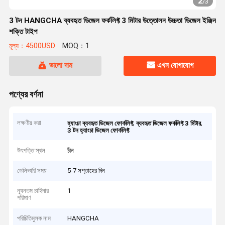
2
/
3
3 টন HANGCHA ব্যবহৃত ডিজেল ফর্কলিফ্ট 3 মিটার উত্তোলন উচ্চতা ডিজেল ইঞ্জিন
শক্তি টাইপ
মূল্য：4500USD
MOQ：1
ভালো দাম
এখন যোগাযোগ
পণ্যের বর্ণনা
লক্ষণীয় করা
,
,
হ্যাংচা ব্যবহৃত ডিজেল ফোর্কলিফ্ট
ব্যবহৃত ডিজেল ফর্কলিফ্ট 3 মিটার
3 টন হ্যাংচা ডিজেল ফোর্কলিফ্ট
উৎপত্তি স্থল
চীন
ডেলিভারি সময়
5-7 সপ্তাহের দিন
ন্যূনতম চাহিদার
1
পরিমাণ
পরিচিতিমুলক নাম
HANGCHA