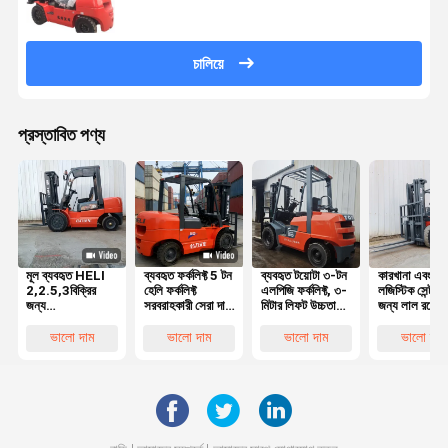
চালিয়ে
প্রস্তাবিত পণ্য
মূল ব্যবহৃত HELI
ব্যবহৃত ফর্কলিফ্ট 5 টন
ব্যবহৃত টয়োটা ৩-টন
কারখানা এবং
2,2.5,3বিক্রির
হেলি ফর্কলিফ্ট
এলপিজি ফর্কলিফ্ট, ৩-
লজিস্টিক সেন্টারগ
জন্য
সরবরাহকারী সেরা দাম
মিটার লিফট উচ্চতা
জন্য লাল রঙের
প্রতিযোগিতামূলক
মূল সেকেন্ড হ্যান্ড
এবং মসৃণ
ব্যবহৃত হেলি ৩
দামের সাথে চমৎকার
হেলি 50 5 টন
হাইড্রোলিক সিস্টেম
ডিজেল ফর্কলিফ্ট 
ভালো দাম
ভালো দাম
ভালো দাম
ভালো দাম
কাজের অবস্থার সাথে
ডিজেল ফর্কলিফ্ট ভাল
সহ
মিটার লিফট সহ
5 টন ডিজেল
পারফরম্যান্স সহ
ফোর্কলিফ্ট