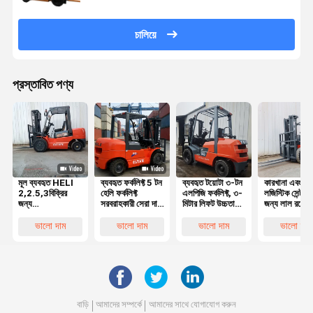
চালিয়ে
প্রস্তাবিত পণ্য
মূল ব্যবহৃত HELI
ব্যবহৃত ফর্কলিফ্ট 5 টন
ব্যবহৃত টয়োটা ৩-টন
কারখানা এবং
2,2.5,3বিক্রির
হেলি ফর্কলিফ্ট
এলপিজি ফর্কলিফ্ট, ৩-
লজিস্টিক সেন্টারগ
জন্য
সরবরাহকারী সেরা দাম
মিটার লিফট উচ্চতা
জন্য লাল রঙের
প্রতিযোগিতামূলক
মূল সেকেন্ড হ্যান্ড
এবং মসৃণ
ব্যবহৃত হেলি ৩
দামের সাথে চমৎকার
হেলি 50 5 টন
হাইড্রোলিক সিস্টেম
ডিজেল ফর্কলিফ্ট 
ভালো দাম
ভালো দাম
ভালো দাম
ভালো দাম
কাজের অবস্থার সাথে
ডিজেল ফর্কলিফ্ট ভাল
সহ
মিটার লিফট সহ
5 টন ডিজেল
পারফরম্যান্স সহ
ফোর্কলিফ্ট
বাড়ি
আমাদের সম্পর্কে
আমাদের সাথে যোগাযোগ করুন