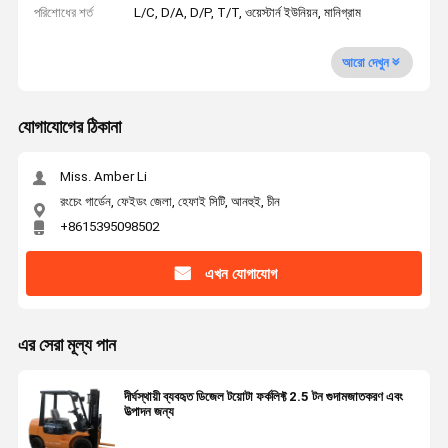
পরিশোধের শর্ত
L/C, D/A, D/P, T/T, ওয়েস্টার্ন ইউনিয়ন, মানিগ্রাম
আরো দেখুন
যোগাযোগের ঠিকানা
Miss. Amber Li
রংচেং গার্ডেন, ফেইডং জেলা, হেফাই সিটি, আনহুই, চীন
+8615395098502
এখন যোগাযোগ
এর সেরা মূল্য পান
দীর্ঘস্থায়ী ব্যবহৃত ডিজেল টয়োটা ফর্কলিফ্ট 2.5 টন গুদামজাতকরণ এবং
উত্পাদন জন্য