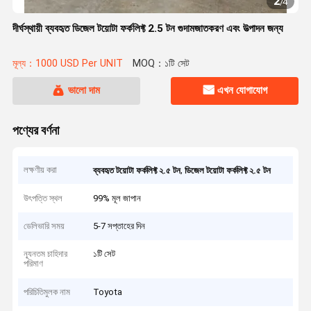
2
/
4
দীর্ঘস্থায়ী ব্যবহৃত ডিজেল টয়োটা ফর্কলিফ্ট 2.5 টন গুদামজাতকরণ এবং উত্পাদন জন্য
মূল্য：1000 USD Per UNIT
MOQ：১টি সেট
ভালো দাম
এখন যোগাযোগ
পণ্যের বর্ণনা
লক্ষণীয় করা
,
ব্যবহৃত টয়োটা ফর্কলিফ্ট ২.৫ টন
ডিজেল টয়োটা ফর্কলিফ্ট ২.৫ টন
উৎপত্তি স্থল
99% মূল জাপান
ডেলিভারি সময়
5-7 সপ্তাহের দিন
ন্যূনতম চাহিদার
১টি সেট
পরিমাণ
পরিচিতিমুলক নাম
Toyota