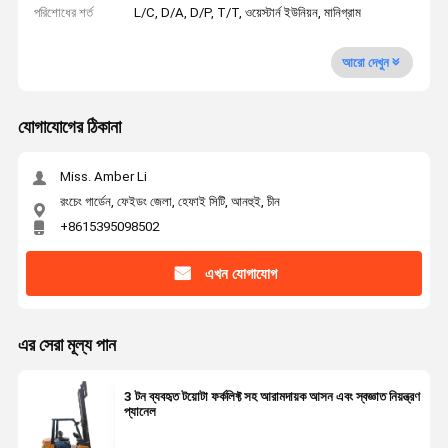
পরিশোধের শর্ত
L/C, D/A, D/P, T/T, ওয়েস্টার্ন ইউনিয়ন, মানিগ্রাম
আরো দেখুন
যোগাযোগের ঠিকানা
Miss. Amber Li
রংচেং গার্ডেন, ফেইডং জেলা, হেফাই সিটি, আনহুই, চীন
+8615395098502
এখন যোগাযোগ
এর সেরা মূল্য পান
3 টন ব্যবহৃত টয়োটা ফর্কলিফ্ট সহ আরামদায়ক আসন এবং স্বজ্ঞাত নিয়ন্ত্রণ
প্যানেল