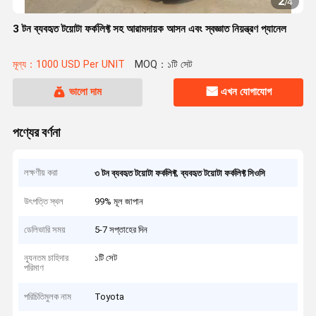
2
/
4
3 টন ব্যবহৃত টয়োটা ফর্কলিফ্ট সহ আরামদায়ক আসন এবং স্বজ্ঞাত নিয়ন্ত্রণ প্যানেল
মূল্য：1000 USD Per UNIT
MOQ：১টি সেট
ভালো দাম
এখন যোগাযোগ
পণ্যের বর্ণনা
লক্ষণীয় করা
,
৩ টন ব্যবহৃত টয়োটা ফর্কলিফ্ট
ব্যবহৃত টয়োটা ফর্কলিফ্ট সিওসি
উৎপত্তি স্থল
99% মূল জাপান
ডেলিভারি সময়
5-7 সপ্তাহের দিন
ন্যূনতম চাহিদার
১টি সেট
পরিমাণ
পরিচিতিমুলক নাম
Toyota