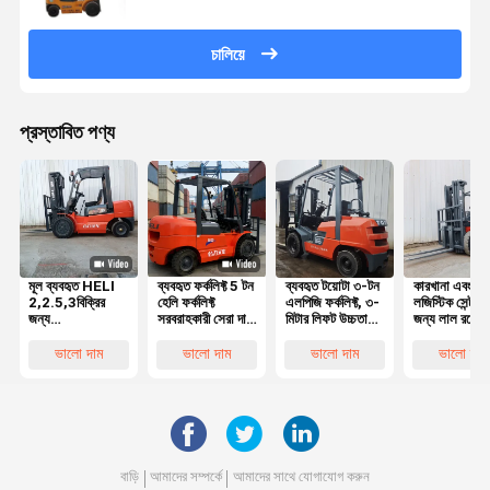
চালিয়ে
প্রস্তাবিত পণ্য
মূল ব্যবহৃত HELI
ব্যবহৃত ফর্কলিফ্ট 5 টন
ব্যবহৃত টয়োটা ৩-টন
কারখানা এবং
2,2.5,3বিক্রির
হেলি ফর্কলিফ্ট
এলপিজি ফর্কলিফ্ট, ৩-
লজিস্টিক সেন্টারগ
জন্য
সরবরাহকারী সেরা দাম
মিটার লিফট উচ্চতা
জন্য লাল রঙের
প্রতিযোগিতামূলক
মূল সেকেন্ড হ্যান্ড
এবং মসৃণ
ব্যবহৃত হেলি ৩
দামের সাথে চমৎকার
হেলি 50 5 টন
হাইড্রোলিক সিস্টেম
ডিজেল ফর্কলিফ্ট 
ভালো দাম
ভালো দাম
ভালো দাম
ভালো দাম
কাজের অবস্থার সাথে
ডিজেল ফর্কলিফ্ট ভাল
সহ
মিটার লিফট সহ
5 টন ডিজেল
পারফরম্যান্স সহ
ফোর্কলিফ্ট
বাড়ি
আমাদের সম্পর্কে
আমাদের সাথে যোগাযোগ করুন