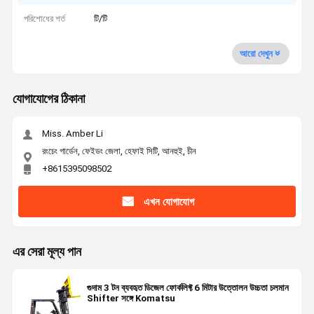
পরিশোধের শর্ত
টি/টি
আরো দেখুন
যোগাযোগের ঠিকানা
Miss. Amber Li
রংচেং গার্ডেন, ফেইডং জেলা, হেফাই সিটি, আনহুই, চীন
+8615395098502
এখন যোগাযোগ
এর সেরা মূল্য পান
গুদাম 3 টন ব্যবহৃত ডিজেল ফোর্কলিফ্ট 6 মিটার উত্তোলন উচ্চতা চলমান
Shifter সঙ্গে Komatsu