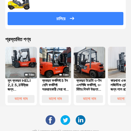
চালিয়ে
প্রস্তাবিত পণ্য
মূল ব্যবহৃত HELI
ব্যবহৃত ফর্কলিফ্ট 5 টন
ব্যবহৃত টয়োটা ৩-টন
কারখানা এবং
2,2.5,3বিক্রির
হেলি ফর্কলিফ্ট
এলপিজি ফর্কলিফ্ট, ৩-
লজিস্টিক সেন্টারগ
জন্য
সরবরাহকারী সেরা দাম
মিটার লিফট উচ্চতা
জন্য লাল রঙের
প্রতিযোগিতামূলক
মূল সেকেন্ড হ্যান্ড
এবং মসৃণ
ব্যবহৃত হেলি ৩
দামের সাথে চমৎকার
হেলি 50 5 টন
হাইড্রোলিক সিস্টেম
ডিজেল ফর্কলিফ্ট 
ভালো দাম
ভালো দাম
ভালো দাম
ভালো দাম
কাজের অবস্থার সাথে
ডিজেল ফর্কলিফ্ট ভাল
সহ
মিটার লিফট সহ
5 টন ডিজেল
পারফরম্যান্স সহ
ফোর্কলিফ্ট