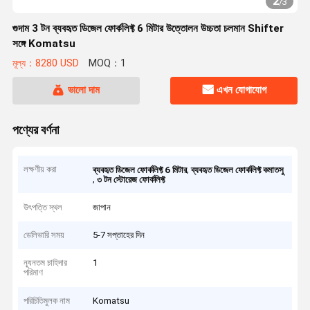
2
/
3
গুদাম 3 টন ব্যবহৃত ডিজেল ফোর্কলিফ্ট 6 মিটার উত্তোলন উচ্চতা চলমান Shifter
সঙ্গে Komatsu
মূল্য：8280 USD
MOQ：1
ভালো দাম
এখন যোগাযোগ
পণ্যের বর্ণনা
লক্ষণীয় করা
,
ব্যবহৃত ডিজেল ফোর্কলিফ্ট 6 মিটার
ব্যবহৃত ডিজেল ফোর্কলিফ্ট কমাতসু
,
৩ টন স্টোরেজ ফোর্কলিফ্ট
উৎপত্তি স্থল
জাপান
ডেলিভারি সময়
5-7 সপ্তাহের দিন
ন্যূনতম চাহিদার
1
পরিমাণ
পরিচিতিমুলক নাম
Komatsu