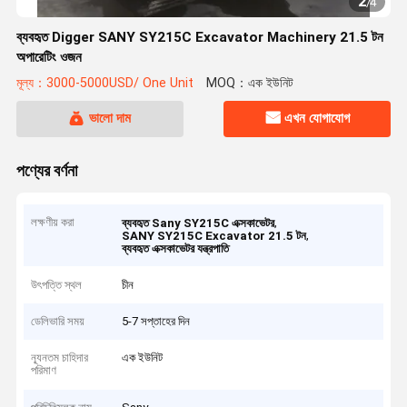
2
/
4
ব্যবহৃত Digger SANY SY215C Excavator Machinery 21.5 টন
অপারেটিং ওজন
মূল্য：3000-5000USD/ One Unit
MOQ：এক ইউনিট
ভালো দাম
এখন যোগাযোগ
পণ্যের বর্ণনা
লক্ষণীয় করা
,
ব্যবহৃত Sany SY215C এক্সকাভেটর
,
SANY SY215C Excavator 21.5 টন
ব্যবহৃত এক্সকাভেটর যন্ত্রপাতি
উৎপত্তি স্থল
চীন
ডেলিভারি সময়
5-7 সপ্তাহের দিন
ন্যূনতম চাহিদার
এক ইউনিট
পরিমাণ