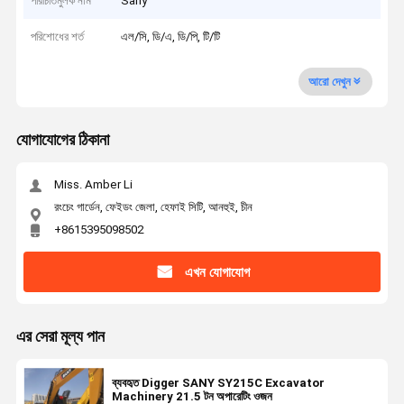
পরিচিতিমুলক নাম
Sany
পরিশোধের শর্ত
এল/সি, ডি/এ, ডি/পি, টি/টি
আরো দেখুন
যোগাযোগের ঠিকানা
Miss. Amber Li
রংচেং গার্ডেন, ফেইডং জেলা, হেফাই সিটি, আনহুই, চীন
+8615395098502
এখন যোগাযোগ
এর সেরা মূল্য পান
ব্যবহৃত Digger SANY SY215C Excavator
Machinery 21.5 টন অপারেটিং ওজন