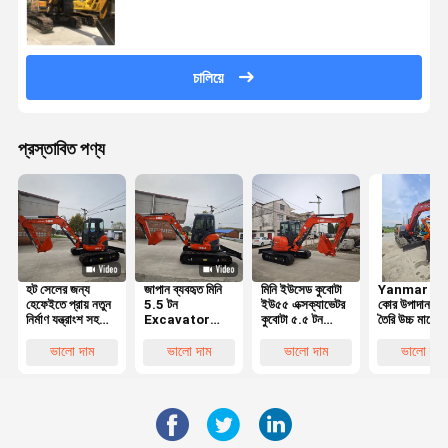
চালিয়ে
প্রস্তাবিত পণ্য
হট সেলের জন্য
জাপান ব্যবহৃত মিনি
মিনি ইউসেড কুবোটা
Yanmar ইঞ্জি
হেফেইতে প্রায় নতুন
5.5 টন
ইউ৫৫ এক্সক্যাভেটর
কোর উপাদান জাপ
নির্মাণ যন্ত্রাংশ সহ
Excavator
কুবোটা ৫.৫ টন
তৈরি উচ্চ মানের
সস্তা দামে ব্যবহৃত
Kubota U55
কুবোটা ইউ৫৫ ইউ৩৫
ব্যবহৃত Yan
U55 এক্সকাভেটর ৫
সেকেন্ড হ্যান্ড ছোট
ইউ১৭ এক্সক্যাভেটর
VIO80 মিনি
ভালো দাম
ভালো দাম
ভালো দাম
ভালো দাম
টন ছোট ডিগার
Digger
খননকারী 8 টন
Kubota U40
অপারেটিং ওজন
U55 U35 ছোট
Bagger সঙ্গে কৃষি
জন্য EPA