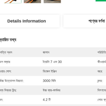
Details Information
পণ্যের বর্ণনা
স্তারিত তথ্য
পত্তি স্থল
জাপান
পরিচিতি
েল নম্বার
টয়োটা 7 এফ 30
কীওয়ার্ড
ওয়ার সোস:
ডিজেল ইঞ্জিন
বছর:
্বোচ্চ উত্তোলন উচ্চতা:
3000 মিমি
বন্দর:
্য বিক্রয় বিন্দু:
উচ্চ ব্যয়-কার্যকর
বিপণনে
ন:
4.2 টি
লোড ক্য