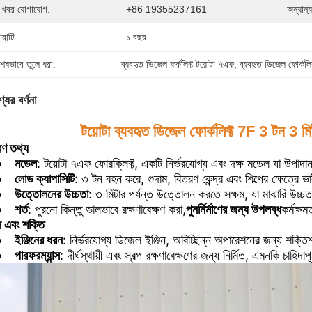
 খবর যোগাযোগ:
+86 19355237161
অন্যান্
ারান্টি:
১ বছর
শেষভাবে তুলে ধরা:
ব্যবহৃত ডিজেল ফর্কলিফ্ট টয়োটা ৭এফ
, 
ব্যবহৃত ডিজেল ফোর্কলিফ্ট 
যের বর্ণনা
টয়োটা ব্যবহৃত ডিজেল ফোর্কলিফ্ট 7F 3 টন 3 ম
রণ তথ্য
মডেল
: টয়োটা ৭এফ ফোরক্লিফ্ট, একটি নির্ভরযোগ্য এবং দক্ষ মডেল যা উপাদা
লোড ক্যাপাসিটি
: ৩ টন বহন করে, গুদাম, বিতরণ কেন্দ্র এবং শিল্পের ক্ষেত্রে
উত্তোলনের উচ্চতা
: ৩ মিটার পর্যন্ত উত্তোলন করতে সক্ষম, যা মাঝারি উচ্চতার ত
শর্ত
: পুরনো কিন্তু ভালভাবে রক্ষণাবেক্ষণ করা,
পুনর্নির্মাণের জন্য উপলব্ধ
কর্মক্ষ
িন এবং শক্তি
ইঞ্জিনের ধরন
: নির্ভরযোগ্য ডিজেল ইঞ্জিন, অবিচ্ছিন্ন অপারেশনের জন্য শক্তি
পারফরম্যান্স
: দীর্ঘস্থায়ী এবং স্বল্প রক্ষণাবেক্ষণের জন্য নির্মিত, এমনকি চাহিদ