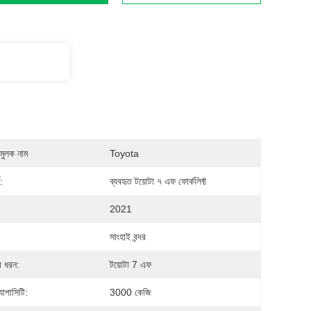
মুলক নাম
Toyota
:
ব্যবহৃত টয়োটা ৭ এফ ফোর্কলিফ্ট
2021
সাংহাই বন্দর
র ধরন:
টয়োটা 7 এফ
াপাসিটি:
3000 কেজি