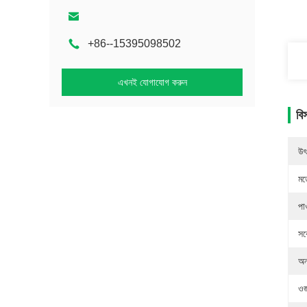
+86--15395098502
এখনই যোগাযোগ করুন
বি
উৎ
মড
পা
সর
অনন
ওজ