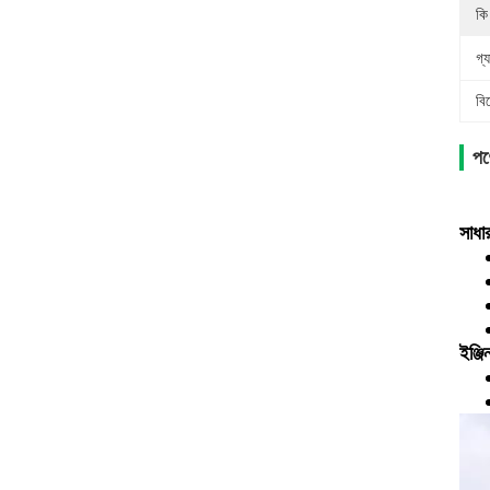
কি
গ্য
বি
পণ্
সাধা
ইঞ্জ