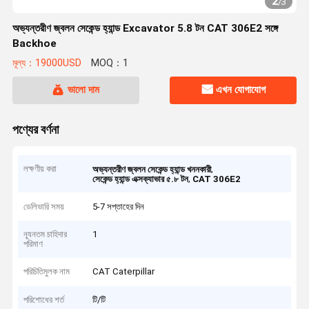
2
/
3
অভ্যন্তরীণ জ্বলন সেকেন্ড হ্যান্ড Excavator 5.8 টন CAT 306E2 সঙ্গে
Backhoe
মূল্য：19000USD
MOQ：1
ভালো দাম
এখন যোগাযোগ
পণ্যের বর্ণনা
লক্ষণীয় করা
,
অভ্যন্তরীণ জ্বলন সেকেন্ড হ্যান্ড খননকারী
,
সেকেন্ড হ্যান্ড এক্সক্যাভার ৫.৮ টন
CAT 306E2
ডেলিভারি সময়
5-7 সপ্তাহের দিন
ন্যূনতম চাহিদার
1
পরিমাণ
পরিচিতিমুলক নাম
CAT Caterpillar
পরিশোধের শর্ত
টি/টি