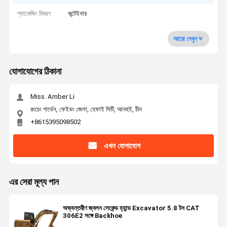
প্যাকেজিং বিবরণ
কন্টেইনার
আরো দেখুন
যোগাযোগের ঠিকানা
Miss. Amber Li
রংচেং গার্ডেন, ফেইডং জেলা, হেফাই সিটি, আনহুই, চীন
+8615395098502
এখন যোগাযোগ
এর সেরা মূল্য পান
অভ্যন্তরীণ জ্বলন সেকেন্ড হ্যান্ড Excavator 5.8 টন CAT
306E2 সঙ্গে Backhoe