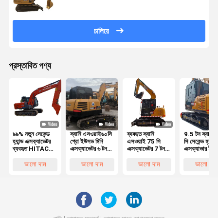
চালিয়ে
প্রস্তাবিত পণ্য
৯৯% নতুন সেকেন্ড
স্যানি এসওয়াই৬০সি
ব্যবহৃত স্যানি
9.5 টন স্যানি 
হ্যান্ড এক্সক্যাভেটর
প্রো ইউসড মিনি
এসওয়াই 75 সি
সি সেকেন্ড হ্যান্ড
ব্যবহৃত HITACHI
এক্সক্যাভেটর ৬ টন
এক্সক্যাভেটর 7 টন
এক্সক্যাভার ইয়া
ZX120
স্যানি সায়৭৫ সায়৯৫
ব্র্যান্ড নিউ স্টাইল
ইঞ্জিন ব্যবহৃত ক্
এক্সক্যাভেটর ইপিএ
ইউসড এক্সক্যাভেটর
এসওয়াই 75
এক্সক্যাভার
ভালো দাম
ভালো দাম
ভালো দাম
ভালো দাম
সিই অনুমোদিত
সিপিআরও ডিজেল
ইঞ্জিন এক্সক্যাভেটর