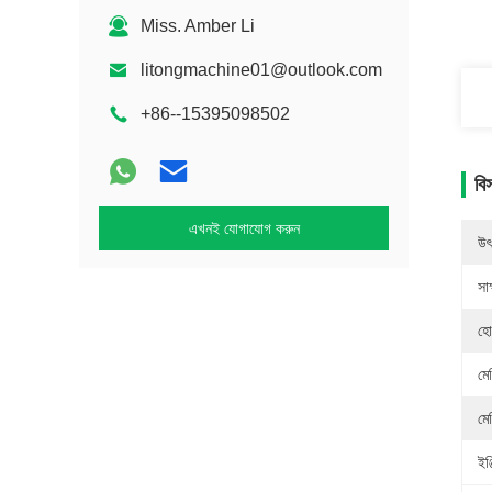
Miss. Amber Li
litongmachine01@outlook.com
+86--15395098502
বি
এখনই যোগাযোগ করুন
উৎ
সাক
হো
মে
মে
ইঞ্জ