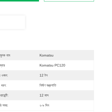
মুলক নাম
Komatsu
্বার
Komatsu PC120
িং ওজন:
12 টন
র ধরন:
নির্মাণ যন্ত্রপাতি
়ারেন্টি:
12 মাস
ি সময়:
২-৯ দিন