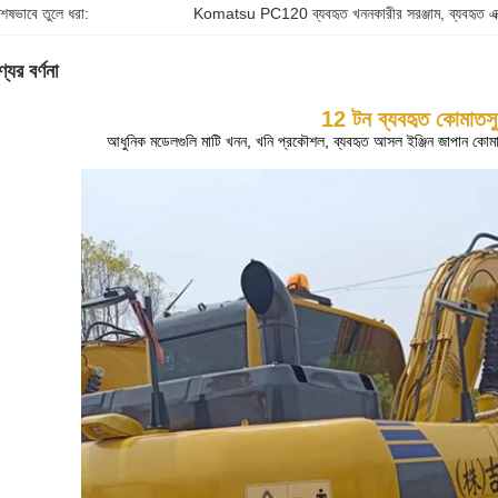
শেষভাবে তুলে ধরা:
Komatsu PC120 ব্যবহৃত খননকারীর সরঞ্জাম
, 
ব্যবহৃত এ
যের বর্ণনা
12 টন ব্যবহৃত কোমাতসু
আধুনিক মডেলগুলি মাটি খনন, খনি প্রকৌশল, ব্যবহৃত আসল ইঞ্জিন জাপান কোমাত