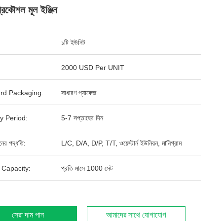
্রকৌশল মূল ইঞ্জিন
১টি ইউনিট
2000 USD Per UNIT
rd Packaging:
সাধারণ প্যাকেজ
y Period:
5-7 সপ্তাহের দিন
ানের পদ্ধতি:
L/C, D/A, D/P, T/T, ওয়েস্টার্ন ইউনিয়ন, মানিগ্রাম
 Capacity:
প্রতি মাসে 1000 সেট
সেরা দাম পান
আমাদের সাথে যোগাযোগ