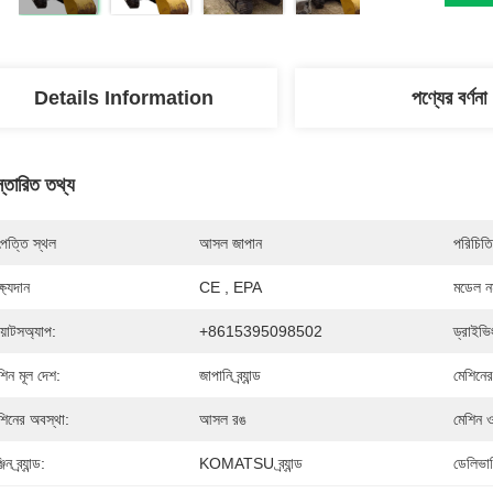
Details Information
পণ্যের বর্ণনা
স্তারিত তথ্য
পত্তি স্থল
আসল জাপান
পরিচিতি
্ষ্যদান
CE , EPA
মডেল নম
য়াটসঅ্যাপ:
+8615395098502
ড্রাইভ
শিন মূল দেশ:
জাপানি ব্র্যান্ড
মেশিনে
শিনের অবস্থা:
আসল রঙ
মেশিন ওয
িন ব্র্যান্ড:
KOMATSU ব্র্যান্ড
ডেলিভার