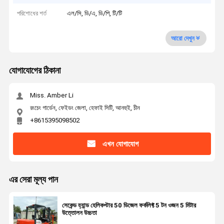
পরিশোধের শর্ত
এল/সি, ডি/এ, ডি/পি, টি/টি
আরো দেখুন
যোগাযোগের ঠিকানা
Miss. Amber Li
রংচেং গার্ডেন, ফেইডং জেলা, হেফাই সিটি, আনহুই, চীন
+8615395098502
এখন যোগাযোগ
এর সেরা মূল্য পান
সেকেন্ড হ্যান্ড হেলিকপ্টার 50 ডিজেল ফর্কলিফ্ট 5 টন ওজন 5 মিটার
উত্তোলন উচ্চতা