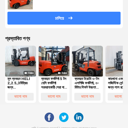
চালিয়ে
প্রস্তাবিত পণ্য
মূল ব্যবহৃত HELI
ব্যবহৃত ফর্কলিফ্ট 5 টন
ব্যবহৃত টয়োটা ৩-টন
কারখানা এবং
2,2.5,3বিক্রির
হেলি ফর্কলিফ্ট
এলপিজি ফর্কলিফ্ট, ৩-
লজিস্টিক সেন্টারগ
জন্য
সরবরাহকারী সেরা দাম
মিটার লিফট উচ্চতা
জন্য লাল রঙের
প্রতিযোগিতামূলক
মূল সেকেন্ড হ্যান্ড
এবং মসৃণ
ব্যবহৃত হেলি ৩
দামের সাথে চমৎকার
হেলি 50 5 টন
হাইড্রোলিক সিস্টেম
ডিজেল ফর্কলিফ্ট 
ভালো দাম
ভালো দাম
ভালো দাম
ভালো দাম
কাজের অবস্থার সাথে
ডিজেল ফর্কলিফ্ট ভাল
সহ
মিটার লিফট সহ
5 টন ডিজেল
পারফরম্যান্স সহ
ফোর্কলিফ্ট