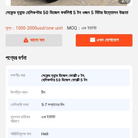
2
/
5
সেকেন্ড হ্যান্ড হেলিকপ্টার 50 ডিজেল ফর্কলিফ্ট 5 টন ওজন 5 মিটার উত্তোলন উচ্চতা
মূল্য：1000-2000usd/one unit
MOQ：এক ইউনিট
ভালো দাম
এখন যোগাযোগ
পণ্যের বর্ণনা
লক্ষণীয় করা
,
সেকেন্ড হ্যান্ড ডিজেল ফোর্কল্ট ৫ টন
হেলিকপ্টার 50 ডিজেল ফোর্কল্ট 5 টন
উৎপত্তি স্থল
চীন
ডেলিভারি সময়
5-7 সপ্তাহের দিন
ন্যূনতম চাহিদার
এক ইউনিট
পরিমাণ
পরিচিতিমুলক নাম
Heli