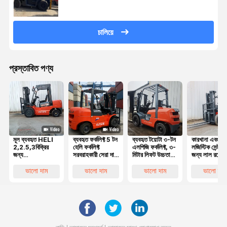
চালিয়ে
প্রস্তাবিত পণ্য
মূল ব্যবহৃত HELI
ব্যবহৃত ফর্কলিফ্ট 5 টন
ব্যবহৃত টয়োটা ৩-টন
কারখানা এবং
2,2.5,3বিক্রির
হেলি ফর্কলিফ্ট
এলপিজি ফর্কলিফ্ট, ৩-
লজিস্টিক সেন্টারগ
জন্য
সরবরাহকারী সেরা দাম
মিটার লিফট উচ্চতা
জন্য লাল রঙের
প্রতিযোগিতামূলক
মূল সেকেন্ড হ্যান্ড
এবং মসৃণ
ব্যবহৃত হেলি ৩
দামের সাথে চমৎকার
হেলি 50 5 টন
হাইড্রোলিক সিস্টেম
ডিজেল ফর্কলিফ্ট 
ভালো দাম
ভালো দাম
ভালো দাম
ভালো দাম
কাজের অবস্থার সাথে
ডিজেল ফর্কলিফ্ট ভাল
সহ
মিটার লিফট সহ
5 টন ডিজেল
পারফরম্যান্স সহ
ফোর্কলিফ্ট