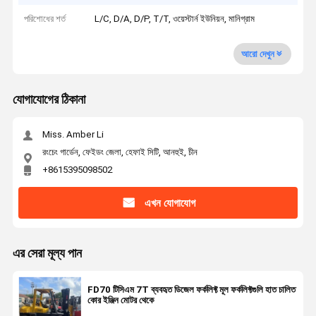
পরিশোধের শর্ত
L/C, D/A, D/P, T/T, ওয়েস্টার্ন ইউনিয়ন, মানিগ্রাম
আরো দেখুন
যোগাযোগের ঠিকানা
Miss. Amber Li
রংচেং গার্ডেন, ফেইডং জেলা, হেফাই সিটি, আনহুই, চীন
+8615395098502
এখন যোগাযোগ
এর সেরা মূল্য পান
FD70 টিসিএম 7T ব্যবহৃত ডিজেল ফর্কলিফ্ট মূল ফর্কলিফ্টগুলি হাত চালিত
কোর ইঞ্জিন মোটর থেকে