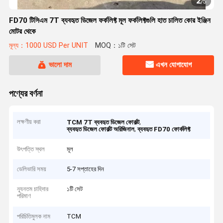
2
/
5
FD70 টিসিএম 7T ব্যবহৃত ডিজেল ফর্কলিফ্ট মূল ফর্কলিফ্টগুলি হাত চালিত কোর ইঞ্জিন
মোটর থেকে
মূল্য：1000 USD Per UNIT
MOQ：১টি সেট
ভালো দাম
এখন যোগাযোগ
পণ্যের বর্ণনা
লক্ষণীয় করা
,
TCM 7T ব্যবহৃত ডিজেল ফোর্কল্ট
,
ব্যবহৃত ডিজেল ফোর্কল্ট অরিজিনাল
ব্যবহৃত FD70 ফোর্কলিফ্ট
উৎপত্তি স্থল
মূল
ডেলিভারি সময়
5-7 সপ্তাহের দিন
ন্যূনতম চাহিদার
১টি সেট
পরিমাণ
পরিচিতিমুলক নাম
TCM