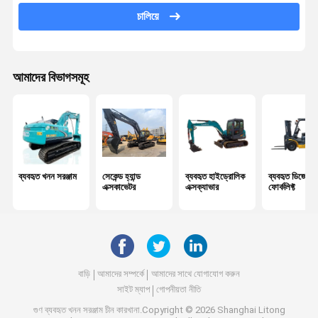
চালিয়ে
আমাদের বিভাগসমূহ
ব্যবহৃত খনন সরঞ্জাম
সেকেন্ড হ্যান্ড
ব্যবহৃত হাইড্রোলিক
ব্যবহৃত ডিজেল
এক্সকাভেটর
এক্সক্যাভার
ফোর্কলিফ্ট
বাড়ি
আমাদের সম্পর্কে
আমাদের সাথে যোগাযোগ করুন
সাইট ম্যাপ
গোপনীয়তা নীতি
গুণ
ব্যবহৃত খনন সরঞ্জাম
চীন কারখানা.Copyright © 2026 Shanghai Litong