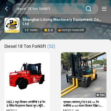
Shanghai Litong Machinery Equipment Co.,
Ltd
17
5.0
যাচাইকৃত সরবরাহকারী
YEARS
Diesel 18 Ton Forklift
(52)
HELI নতুন ডিজেল ফোর্কলিফ্ট 18 টন
ব্যবহৃত কোমাতসু FD100 ১০ টন
3 মিটার উত্তোলন উচ্চতা মূল পেইন্ট
ফর্কলিফ্ট ২০২৩ মডেল ডিজেল ইঞ্জিন ১
পুনর্নবীকরণ না
বছরের ওয়ারেন্টি জাপানি উৎপাদিত
MOQ:
1
MOQ:
1 সেট