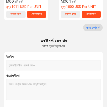
উত্তোলন মূল উপাদান আসল ইঞ্জিন
ফোর্কলিফ্ট চীনের সস্তা সেকেন্ড হ্যান্ড
MOQ:
১টি সেট
MOQ:
1 সেট
স্টকে
মেশিন
মূল্য:
1011 USD Per UNIT
মূল্য:
1000 USD Per UNIT
কারখানা ভ্রমণ
মান নিয়ন্ত্রণ
আমাদের সাথে
খবর
ভালো দাম
যোগাযোগ
ভালো দাম
যোগাযোগ
যোগাযোগ করুন
আরো দেখুন
ব্যবহৃত খনন সরঞ্জাম
একটি বার্তা রেখে যান
সেকেন্ড হ্যান্ড এক্সকাভেটর
আমরা দ্রুত উত্তর দেব
ব্যবহৃত হাইড্রোলিক এক্সক্যাভার
ইমেইল
ব্যবহৃত ডিজেল ফোর্কলিফ্ট
ব্যবহৃত বৈদ্যুতিক ফর্কলিফ্ট
প্রয়োজনীয়তা
ব্যবহৃত লোডার
ব্যবহৃত ক্রেন
নতুন ফর্কলিফ্ট