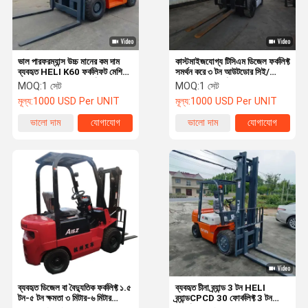
ভাল পারফরম্যান্স উচ্চ মানের কম দাম
কাস্টমাইজযোগ্য টিসিএম ডিজেল ফর্কলিফ্ট
ব্যবহৃত HELI K60 ফর্কলিফট মেশিন
সমর্থন করে ৩ টন আউটডোর সিই/
সেকেন্ড হ্যান্ড 6TON ফর্কলিফট
এলআইএসও সার্টিফাইড ১ বছরের
MOQ:
1 সেট
MOQ:
1 সেট
বিক্রয়ের জন্য
ওয়ারেন্টি ফর্ক দৈর্ঘ্য ১.২ মিটার ইঞ্জিন
মূল্য:
1000 USD Per UNIT
মূল্য:
1000 USD Per UNIT
ভালো দাম
যোগাযোগ
ভালো দাম
যোগাযোগ
বাড়ি
পণ্য
ভিডিও
আমাদের সম্পর্কে
ব্যবহৃত ডিজেল বা বৈদ্যুতিক ফর্কলিফ্ট ১.৫
ব্যবহৃত চীনা ব্র্যান্ড 3 টন HELI
টন-৫ টন ক্ষমতা ৩ মিটার-৬ মিটার
ব্র্যান্ডCPCD 30 ফোর্কলিফ্ট 3 টন