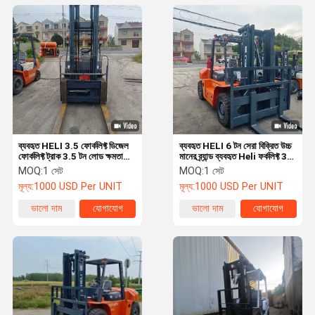
ব্যবহৃত HELI 3.5 ফোর্কলিফ্ট ডিজেল
ব্যবহৃত HELI 6 টন সেরা বিক্রিত উচ্চ
ফোর্কলিফ্ট ট্রাক 3.5 টন লোড ক্ষমতা
মানের ব্র্যান্ড ব্যবহৃত Heli ফর্কলিফ্ট 3
অফ রোড 1 বছরের ওয়ারেন্টি Fwd
টন 3.5 টন 5 টন 6 টন 7 টন বিভিন্ন
MOQ:
1 সেট
MOQ:
1 সেট
কনস্ট্রুমেন্টস
মূল্য:
1000 USD Per UNIT
মূল্য:
1000 USD Per UNIT
ভালো দাম
যোগাযোগ
ভালো দাম
যোগাযোগ