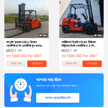
কম ঘন্টা ব্যবহৃত HELI ডিজেল
অরিজিনাল টয়োটা FD35 মিডিয়াম
ফোর্কলিফ্ট 6 টন ফোর্কলিফ্ট মূল মানের
সিলিন্ডার লিফট ফোর্কলিফ্ট 3.5 টন
স্থিতিশীল কর্মক্ষমতা
ফোর্কলিফ্ট ইঞ্জিন এবং পাম্প-ব্যবহৃত
MOQ:
1 সেট
MOQ:
1 সেট
মূল্য:
1000 USD Per UNIT
মূল্য:
1000 USD Per UNIT
ভালো দাম
যোগাযোগ
ভালো দাম
যোগাযোগ
আপনার সময় বাঁচান
আমাদের সাথে সেরা পণ্য যোগাযোগ করুন।
আপনার প্রয়োজনীয়তা দিন