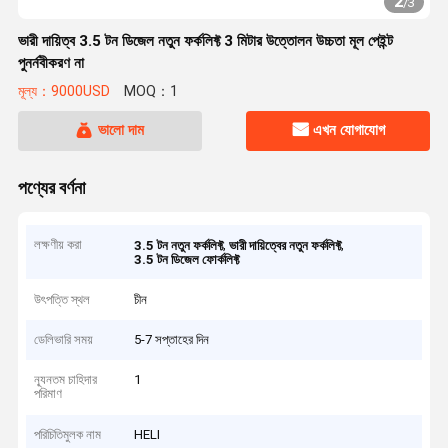
2
/
3
ভারী দায়িত্ব 3.5 টন ডিজেল নতুন ফর্কলিফ্ট 3 মিটার উত্তোলন উচ্চতা মূল পেইন্ট
পুনর্নবীকরণ না
মূল্য：9000USD
MOQ：1
ভালো দাম
এখন যোগাযোগ
পণ্যের বর্ণনা
লক্ষণীয় করা
,
,
3.5 টন নতুন ফর্কলিফ্ট
ভারী দায়িত্বের নতুন ফর্কলিফ্ট
3.5 টন ডিজেল ফোর্কলিফ্ট
উৎপত্তি স্থল
চীন
ডেলিভারি সময়
5-7 সপ্তাহের দিন
ন্যূনতম চাহিদার
1
পরিমাণ
পরিচিতিমুলক নাম
HELI