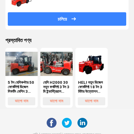
চালিয়ে
প্রস্তাবিত পণ্য
5 টন হেলিকপ্টার 50
হেলি H2000 30
HELI নতুন ডিজেল
ফোর্কলিফ্ট ডিজেল
নতুন ফর্কলিফ্ট 3 টন 3
ফোর্কলিফ্ট 18 টন 3
লিফটিং মেশিন 3
মি ইন্ডাস্ট্রিয়াল
মিটার উত্তোলন
মিটার উচ্চতা 5000
ডিজেল লিফটিং মেশিন
উচ্চতা মূল পেইন্ট
কেজি ওজন
পুনর্নবীকরণ না
ভালো দাম
ভালো দাম
ভালো দাম