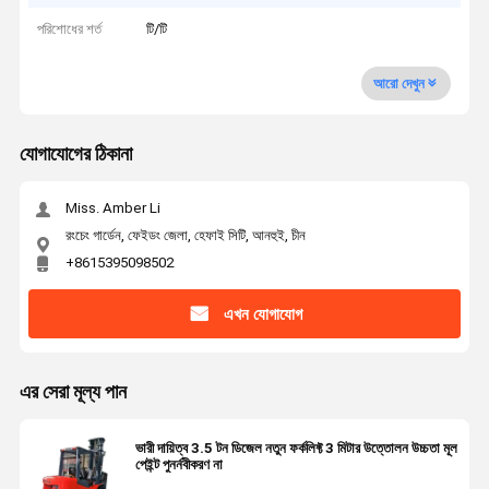
পরিশোধের শর্ত
টি/টি
আরো দেখুন
যোগাযোগের ঠিকানা
Miss. Amber Li
রংচেং গার্ডেন, ফেইডং জেলা, হেফাই সিটি, আনহুই, চীন
+8615395098502
এখন যোগাযোগ
এর সেরা মূল্য পান
ভারী দায়িত্ব 3.5 টন ডিজেল নতুন ফর্কলিফ্ট 3 মিটার উত্তোলন উচ্চতা মূল
পেইন্ট পুনর্নবীকরণ না