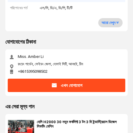
পরিশোধের শর্ত
এল/সি, ডি/এ, ডি/পি, টি/টি
আরো দেখুন
যোগাযোগের ঠিকানা
Miss. Amber Li
রংচেং গার্ডেন, ফেইডং জেলা, হেফাই সিটি, আনহুই, চীন
+8615395098502
এখন যোগাযোগ
এর সেরা মূল্য পান
হেলি H2000 30 নতুন ফর্কলিফ্ট 3 টন 3 মি ইন্ডাস্ট্রিয়াল ডিজেল
লিফটিং মেশিন