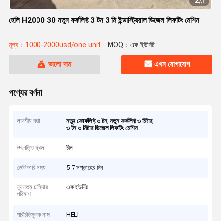
2
/
3
হেলি H2000 30 নতুন ফর্কলিফ্ট 3 টন 3 মি ইন্ডাস্ট্রিয়াল ডিজেল লিফটিং মেশিন
মূল্য：1000-2000usd/one unit
MOQ：এক ইউনিট
ভালো দাম
এখন যোগাযোগ
পণ্যের বর্ণনা
লক্ষণীয় করা
,
,
নতুন ফোর্কলিফ্ট ৩ টন
নতুন ফর্কলিফ্ট ৩ মিটার
৩ টন ৩ মিটার ডিজেল লিফটিং মেশিন
উৎপত্তি স্থল
চীন
ডেলিভারি সময়
5-7 সপ্তাহের দিন
ন্যূনতম চাহিদার
এক ইউনিট
পরিমাণ
পরিচিতিমুলক নাম
HELI