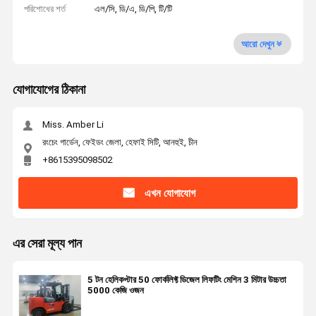
পরিশোধের শর্ত
এল/সি, ডি/এ, ডি/পি, টি/টি
আরো দেখুন
যোগাযোগের ঠিকানা
Miss. Amber Li
রংচেং গার্ডেন, ফেইডং জেলা, হেফাই সিটি, আনহুই, চীন
+8615395098502
এখন যোগাযোগ
এর সেরা মূল্য পান
5 টন হেলিকপ্টার 50 ফোর্কলিফ্ট ডিজেল লিফটিং মেশিন 3 মিটার উচ্চতা
5000 কেজি ওজন